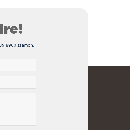
dre!
) 639 8960 számon.