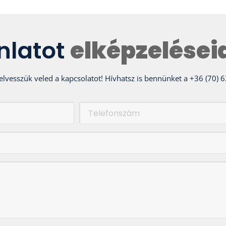
ánlatot
elképzelései
l felvesszük veled a kapcsolatot! Hívhatsz is bennünket a +36 (70