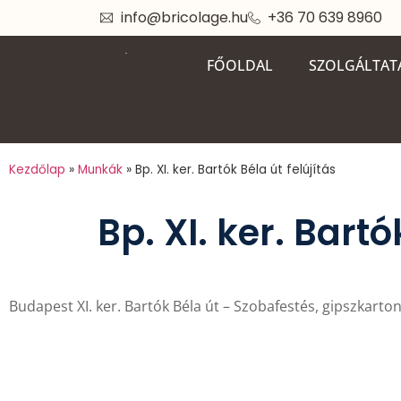
info@bricolage.hu
+36 70 639 8960
FŐOLDAL
SZOLGÁLTAT
Kezdőlap
»
Munkák
»
Bp. XI. ker. Bartók Béla út felújítás
Bp. XI. ker. Bartó
Budapest XI. ker. Bartók Béla út – Szobafestés, gipszkarto