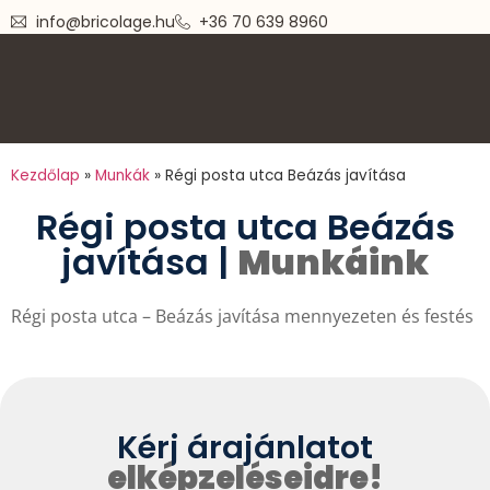
info@bricolage.hu
+36 70 639 8960
+36 70 639 8960
Kezdőlap
»
Munkák
»
Régi posta utca Beázás javítása
Régi posta utca Beázás
javítása |
Munkáink
Régi posta utca – Beázás javítása mennyezeten és festés
Kérj árajánlatot
elképzeléseidre!